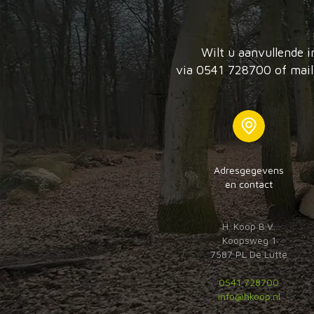
Wilt u aanvullende i
via 0541 728700 of mail 
Adresgegevens
en contact
H. Koop B.V.
Koopsweg 1
7587 PL De Lutte
0541 728700
info@hkoop.nl