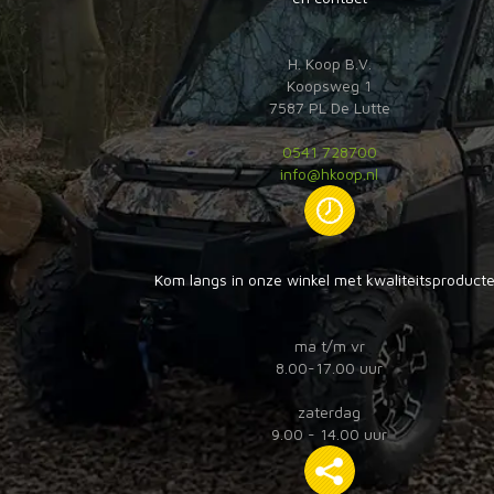
H. Koop B.V.
Koopsweg 1
7587 PL De Lutte
0541 728700
info@hkoop.nl
Kom langs in onze winkel met kwaliteitsproduct
ma t/m vr
8.00-17.00 uur
zaterdag
9.00 - 14.00 uur