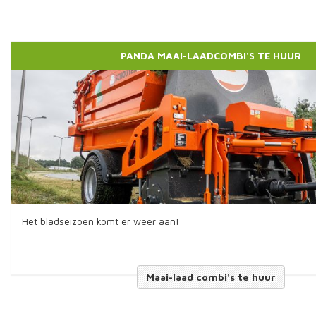
PANDA MAAI-LAADCOMBI'S TE HUUR
Het bladseizoen komt er weer aan!
Maai-laad combi's te huur