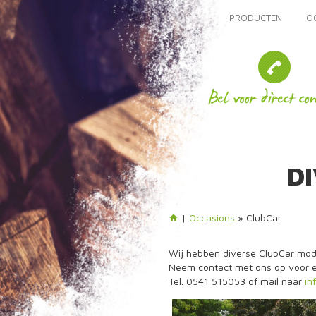
PRODUCTEN
O
D
|
Occasions
» ClubCar
Wij hebben diverse ClubCar mod
Neem contact met ons op voor ee
Tel. 0541 515053 of mail naar
in