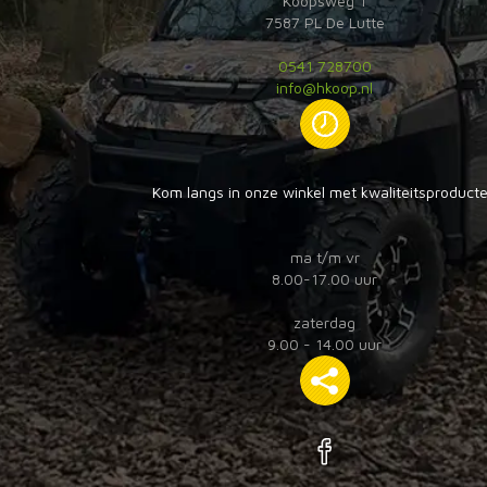
Koopsweg 1
7587 PL De Lutte
0541 728700
info@hkoop.nl
Kom langs in onze winkel met kwaliteitsproduct
ma t/m vr
8.00-17.00 uur
zaterdag
9.00 - 14.00 uur